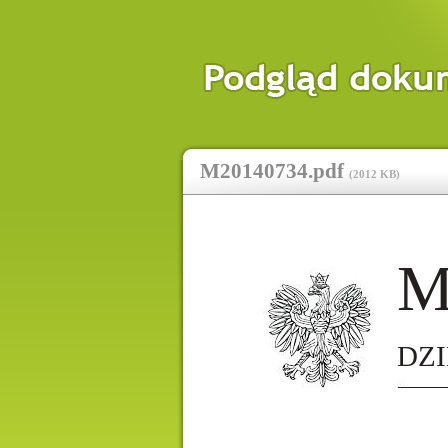
M20140734.pdf
(
2012 KB
)
M
DZ