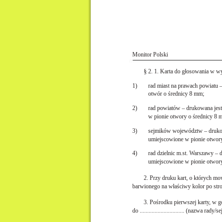
Monitor Polski
§ 2. 1. Karta do głosowania w w
1)
rad miast na prawach powiatu 
otwór o średnicy 8 mm;
2)
rad powiatów – drukowana jes
w pionie otwory o średnicy 8 
3)
sejmików województw – drukow
umiejscowione w pionie otwor
4)
rad dzielnic m.st. Warszawy –
umiejscowione w pionie otwor
2. Przy druku kart, o których mo
barwionego na właściwy kolor po str
3. Pośrodku pierwszej karty, 
do .............................. (nazwa rady/se