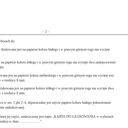
– 2 –
yborach do:
– drukowana jest na papierze koloru białego i w prawym górnym rogu ma wycięty
t na papierze koloru żółtego i w prawym górnym rogu ma wycięte dwa umiejscowione
mm;
ana jest na papierze koloru niebieskiego i w prawym górnym rogu ma wycięte trzy
y o średnicy 8 mm;
 drukowana jest na papierze koloru żółtego i w prawym górnym rogu ma wycięte dwa
y o średnicy 8 mm.
wa w ust. 1 pkt 2–4, dopuszczalne jest użycie papieru koloru białego jednostronnie
onie zadrukowanej.
w górnej jej części, umieszczony jest napis „KARTA DO GŁOSOWANIA w wyborach
jmiku) w dniu ........................”.