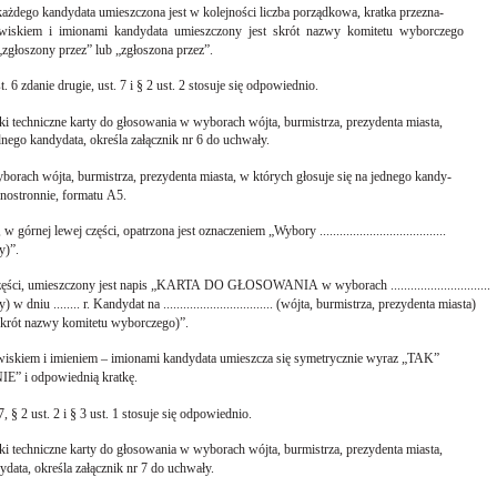
każdego kandydata umieszczona jest w kolejności liczba porządkowa, kratka przezna-
wiskiem i imionami kandydata umieszczony jest skrót nazwy komitetu wyborczego
głoszony przez” lub „zgłoszona przez”.
st. 6 zdanie drugie, ust. 7 i § 2 ust. 2 stosuje się odpowiednio.
i techniczne karty do głosowania w wyborach wójta, burmistrza, prezydenta miasta,
ednego kandydata, określa załącznik nr 6 do uchwały.
borach wójta, burmistrza, prezydenta miasta, w których głosuje się na jednego kandy-
dnostronnie, formatu A5.
górnej lewej części, opatrzona jest oznaczeniem „Wybory ......................................
y)”.
części, umieszczony jest napis „KARTA DO GŁOSOWANIA w wyborach ..............................
u ........ r. Kandydat na ................................. (wójta, burmistrza, prezydenta miasta)
.... (skrót nazwy komitetu wyborczego)”.
azwiskiem i imieniem – imionami kandydata umieszcza się symetrycznie wyraz „TAK”
NIE” i odpowiednią kratkę.
 7, § 2 ust. 2 i § 3 ust. 1 stosuje się odpowiednio.
i techniczne karty do głosowania w wyborach wójta, burmistrza, prezydenta miasta,
ydata, określa załącznik nr 7 do uchwały.