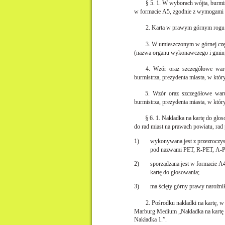
§ 5. 1. W wyborach wójta, burmi
w formacie A5, zgodnie z wymogami od
2. Karta w prawym górnym rogu 
3. W umieszczonym w górnej częś
(nazwa organu wykonawczego i gmin
4. Wzór oraz szczegółowe wa
burmistrza, prezydenta miasta, w któr
5. Wzór oraz szczegółowe war
burmistrza, prezydenta miasta, w któr
§ 6. 1. Nakładka na kartę do gło
do rad miast na prawach powiatu, rad
1)
wykonywana jest z przezroczyst
pod nazwami PET, R-PET, A-PE
2)
sporządzana jest w formacie A4
kartę do głosowania;
3)
ma ścięty górny prawy narożni
2. Pośrodku nakładki na kartę, w 
Marburg Medium „Nakładka na kartę d
Nakładka 1.”.