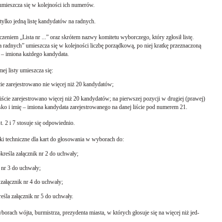
umieszcza się w kolejności ich numerów.
 tylko jedną listę kandydatów na radnych.
aczeniem „Lista nr ...” oraz skrótem nazwy komitetu wyborczego, który zgłosił listę.
a radnych” umieszcza się w kolejności liczbę porządkową, po niej kratkę przeznaczoną
ę – imiona każdego kandydata.
ej listy umieszcza się:
ście zarejestrowano nie więcej niż 20 kandydatów;
iście zarejestrowano więcej niż 20 kandydatów; na pierwszej pozycji w drugiej (prawej)
ko i imię – imiona kandydata zarejestrowanego na danej liście pod numerem 21.
st. 2 i 7 stosuje się odpowiednio.
i techniczne dla kart do głosowania w wyborach do:
kreśla załącznik nr 2 do uchwały;
 nr 3 do uchwały;
ałącznik nr 4 do uchwały;
eśla załącznik nr 5 do uchwały.
orach wójta, burmistrza, prezydenta miasta, w których głosuje się na więcej niż jed-