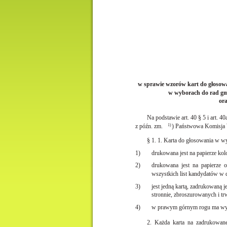
w sprawie wzorów kart do głosowa
w wyborach do rad gmi
or
Na podstawie art. 40 § 5 i art. 
z późn. zm.
1)
) Państwowa Komisja W
§ 1. 1. Karta do głosowania w 
1)
drukowana jest na papierze kol
2)
drukowana jest na papierze 
wszystkich list kandydatów w
3)
jest jedną kartą, zadrukowaną 
stronnie, zbroszurowanych i tr
4)
w prawym górnym rogu ma wyc
2. Każda karta na zadrukowane