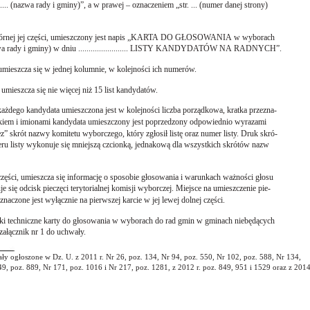
........... (nazwa rady i gminy)”, a w prawej – oznaczeniem „str. ... (numer danej strony)
w górnej jej części, umieszczony jest napis „KARTA DO GŁOSOWANIA w wyborach
..... (nazwa rady i gminy) w dniu ........................ LISTY KANDYDATÓW NA RADNYCH”.
umieszcza się w jednej kolumnie, w kolejności ich numerów.
umieszcza się nie więcej niż 15 list kandydatów.
każdego kandydata umieszczona jest w kolejności liczba porządkowa, kratka przezna-
skiem i imionami kandydata umieszczony jest poprzedzony odpowiednio wyrazami
z” skrót nazwy komitetu wyborczego, który zgłosił listę oraz numer listy. Druk skró-
ru listy wykonuje się mniejszą czcionką, jednakową dla wszystkich skrótów nazw
j części, umieszcza się informację o sposobie głosowania i warunkach ważności głosu
uje się odcisk pieczęci terytorialnej komisji wyborczej. Miejsce na umieszczenie pie-
aczone jest wyłącznie na pierwszej karcie w jej lewej dolnej części.
ki techniczne karty do głosowania w wyborach do rad gmin w gminach niebędących
załącznik nr 1 do uchwały.
y ogłoszone w Dz. U. z 2011 r. Nr 26, poz. 134, Nr 94, poz. 550, Nr 102, poz. 588, Nr 134,
9, poz. 889, Nr 171, poz. 1016 i Nr 217, poz. 1281, z 2012 r. poz. 849, 951 i 1529 oraz z 2014