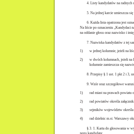
4. Listy kandydatów na radnych 
5. Na jednej karcie umieszcza się
6. Każda lista opatrzona jest ozn
Na liście po oznaczeniu „Kandydaci n
na oddanie głosu oraz nazwisko i imi
7. Nazwiska kandydatów z tej sam
1)
w jednej kolumnie, jeżeli na li
2)
w dwóch kolumnach, jeżeli na l
kolumnie zamieszcza się nazwis
8. Przepisy § 1 ust. 1 pkt 2 i 3, u
9. Wzór oraz szczegółowe warunk
1)
rad miast na prawach powiatu o
2)
rad powiatów określa załącznik
3)
sejmików województw określa z
4)
rad dzielnic m.st. Warszawy okr
§ 3. 1. Karta do głosowania w wyb
nego kandydata: