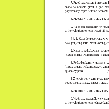
7. Przed nazwiskiem i imionami 
czona na oddanie głosu, a pod naz
poprzedzony odpowiednio wyrazami „z
8. Przepisy § 1 ust. 1 pkt 2 i 3, u
9. Wzór oraz szczegółowe warunk
w których głosuje się na więcej niż j
§ 4. 1. Karta do głosowania w wy
data, jest jedną kartą, zadrukowaną je
2. Karta na zadrukowanej stronie, w 
(nazwa organu wykonawczego i gmin
3. Pośrodku karty, w górnej jej 
(nazwa organu wykonawczego i gminy) w dni
zgłoszony przez ..........................
4. Z lewej strony karty przed n
i odpowiednią kratkę, a niżej wyraz „
5. Przepisy § 1 ust. 1 pkt 2 i ust.
6. Wzór oraz szczegółowe warunk
w których głosuje się na jednego kand