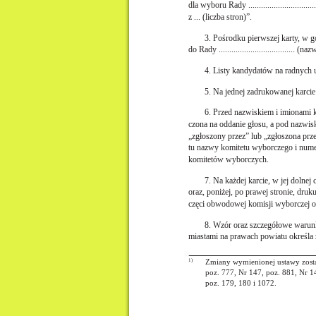
dla wyboru Rady .........................
z ... (liczba stron)”.
3. Pośrodku pierwszej karty, 
do Rady ...............................
4. Listy kandydatów na radnych 
5. Na jednej zadrukowanej karcie 
6. Przed nazwiskiem i imionami 
czona na oddanie głosu, a pod nazwi
„zgłoszony przez” lub „zgłoszona prze
tu nazwy komitetu wyborczego i nume
komitetów wyborczych.
7. Na każdej karcie, w jej dolne
oraz, poniżej, po prawej stronie, druk
częci obwodowej komisji wyborczej ozn
8. Wzór oraz szczegółowe warun
miastami na prawach powiatu określa 
1)
Zmiany wymienionej ustawy został
poz. 777, Nr 147, poz. 881, Nr 14
poz. 179, 180 i 1072.