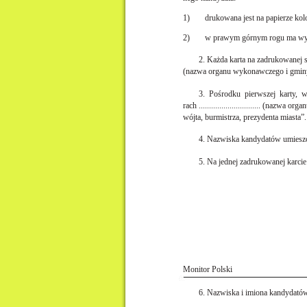
1)
drukowana jest na papierze ko
2)
w prawym górnym rogu ma wyci
2. Każda karta na zadrukowanej stro
(nazwa organu wykonawczego i gminy)”,
3. Pośrodku pierwszej karty
rach .............................. (naz
wójta, burmistrza, prezydenta miasta”.
4. Nazwiska kandydatów umieszcz
5. Na jednej zadrukowanej karcie
Monitor Polski
6. Nazwiska i imiona kandydatów