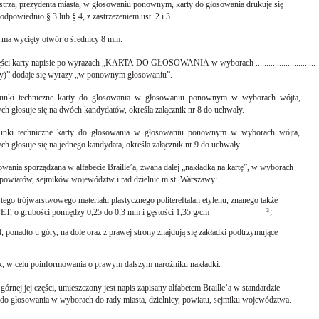
strza, prezydenta miasta, w głosowaniu ponownym, karty do głosowania drukuje się
powiednio § 3 lub § 4, z zastrzeżeniem ust. 2 i 3.
ma wycięty otwór o średnicy 8 mm.
ci karty napisie po wyrazach „KARTA DO GŁOSOWANIA w wyborach ............................
y)” dodaje się wyrazy „w ponownym głosowaniu”.
runki techniczne karty do głosowania w głosowaniu ponownym w wyborach wójta,
ych głosuje się na dwóch kandydatów, określa załącznik nr 8 do uchwały.
unki techniczne karty do głosowania w głosowaniu ponownym w wyborach wójta,
ych głosuje się na jednego kandydata, określa załącznik nr 9 do uchwały.
sowania sporządzana w alfabecie Braille’a, zwana dalej „nakładką na kartę”, w wyborach
 powiatów, sejmików województw i rad dzielnic m.st. Warszawy:
ego trójwarstwowego materiału plastycznego politereftalan etylenu, znanego także
;
T, o grubości pomiędzy 0,25 do 0,3 mm i gęstości 1,35 g/cm
3
, ponadto u góry, na dole oraz z prawej strony znajdują się zakładki podtrzymujące
k, w celu poinformowania o prawym dalszym narożniku nakładki.
górnej jej części, umieszczony jest napis zapisany alfabetem Braille’a w standardzie
o głosowania w wyborach do rady miasta, dzielnicy, powiatu, sejmiku województwa.