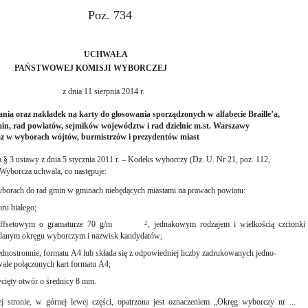
Poz. 734
UCHWAŁA
PAŃSTWOWEJ KOMISJI WYBORCZEJ
z dnia 11 sierpnia 2014 r.
nia oraz nakładek na karty do głosowania sporządzonych w alfabecie Braille’a,
n, rad powiatów, sejmików województw i rad dzielnic m.st. Warszawy
az w wyborach wójtów, burmistrzów i prezydentów miast
40a § 3 ustawy z dnia 5 stycznia 2011 r. – Kodeks wyborczy (Dz. U. Nr 21, poz. 112,
yborcza uchwala, co następuje:
wyborach do rad gmin w gminach niebędących miastami na prawach powiatu:
oru białego;
offsetowym o gramaturze 70 g/m
, jednakowym rodzajem i wielkością czcionki
2
 danym okręgu wyborczym i nazwisk kandydatów;
jednostronnie, formatu A4 lub składa się z odpowiedniej liczby zadrukowanych jedno-
wale połączonych kart formatu A4;
ięty otwór o średnicy 8 mm.
j stronie, w górnej lewej części, opatrzona jest oznaczeniem „Okręg wyborczy nr ...