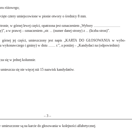
loru różowego;
ęte cztery umiejscowione w pionie otwory o średnicy 8 mm.
nie, w górnej lewej części, opatrzona jest oznaczeniem „Wybory ..............................
 a w prawej – oznaczeniem „str. ... (numer danej strony) z ... (liczba stron)”.
, w górnej jej części, umieszczony jest napis „KARTA DO GŁOSOWANIA w wybo-
wa organu wykonawczego i gminy) w dniu ........ r.”, a poniżej – „Kandydaci na (odpowiednio)
a się w jednej kolumnie.
 umieszcza się nie więcej niż 15 nazwisk kandydatów.
– 3 –
 umieszczone są na karcie do głosowania w kolejności alfabetycznej.