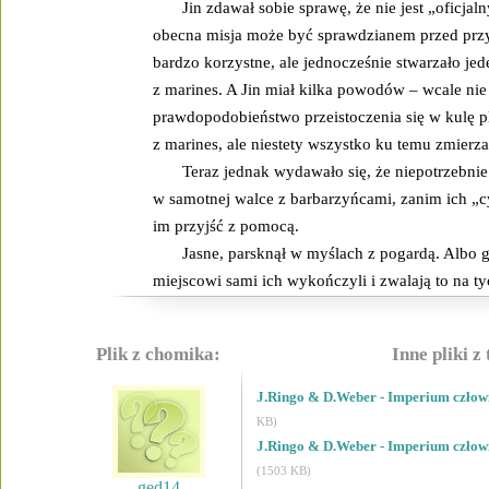
Jin zdawał sobie sprawę, że nie jest „oficja
obecna misja może być sprawdzianem przed prz
bardzo korzystne, ale jednocześnie stwarzało j
z marines. A Jin miał kilka powodów – wcale ni
prawdopodobieństwo przeistoczenia się w kulę p
z marines, ale niestety wszystko ku temu zmierza
Teraz jednak wydawało się, że niepotrzebnie 
w samotnej walce z barbarzyńcami, zanim ich „c
im przyjść z pomocą.
Jasne, parsknął w myślach z pogardą. Albo gdzi
miejscowi sami ich wykończyli i zwalają to na tyc
Plik z chomika:
Inne pliki z
J.Ringo & D.Weber - Imperium człowi
KB)
J.Ringo & D.Weber - Imperium człowi
(1503 KB)
ged14