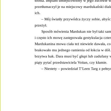
tootsa. Implant umiejscowiony w jego żuchwie 
przetłumaczył je na miejscowy mardukański dial
ich.
– Mój światły przywódca życzy sobie, abyście
przeżył.
Sposób mówienia Mardukan nie był taki sam, 
i często ich mowę zastępowała gestykulacja czte
Mardukanina mowa ciała też niewiele dawała, co
brakowało mu jednego ramienia od łokcia w dół. 
brzytwa hak. Dara musi być głupi lub zadufany w 
piąty pytać przedstawiciela Voitan, czy kłamie.
– Niestety – powiedział T’Leen Targ z peł