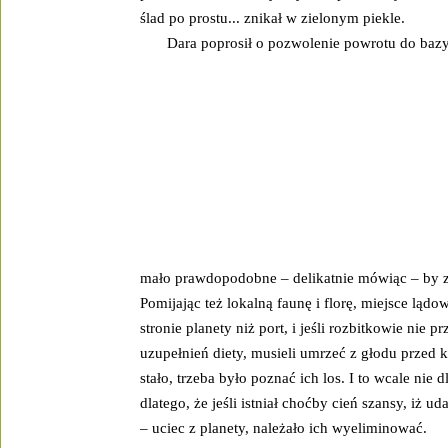
ślad po prostu... znikał w zielonym piekle.
Dara poprosił o pozwolenie powrotu do bazy
mało prawdopodobne – delikatnie mówiąc – by za
Pomijając też lokalną faunę i florę, miejsce ląd
stronie planety niż port, i jeśli rozbitkowie nie 
uzupełnień diety, musieli umrzeć z głodu przed 
stało, trzeba było poznać ich los. I to wcale nie d
dlatego, że jeśli istniał choćby cień szansy, iż u
– uciec z planety, należało ich wyeliminować.