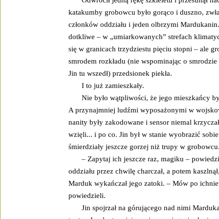
Odwrócił jedną rękę szkieletu i przesunął 
katakumby grobowcu było gorąco i duszno, zwłas
członków oddziału i jeden olbrzymi Mardukanin
dotkliwe – w „umiarkowanych” strefach klimaty
się w granicach trzydziestu pięciu stopni – ale
smrodem rozkładu (nie wspominając o smrodzie 
Jin tu wszedł) przedsionek piekła.
I to już zamieszkały.
Nie było wątpliwości, że jego mieszkańcy by
A przynajmniej ludźmi wyposażonymi w wojskow
nanity były zakodowane i sensor niemal krzyczał: 
wzięli... i po co. Jin był w stanie wyobrazić sob
śmierdziały jeszcze gorzej niż trupy w grobowcu
– Zapytaj ich jeszcze raz, magiku – powie
oddziału przez chwilę charczał, a potem kaszlnął
Marduk wykańczał jego zatoki. – Mów po ichniem
powiedzieli.
Jin spojrzał na górującego nad nimi Marduka