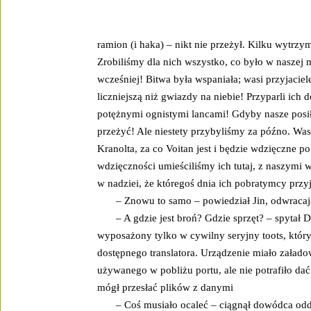
ramion (i haka) – nikt nie przeżył. Kilku wytrzym
Zrobiliśmy dla nich wszystko, co było w naszej
wcześniej! Bitwa była wspaniała; wasi przyjaciele
liczniejszą niż gwiazdy na niebie! Przyparli ich 
potężnymi ognistymi lancami! Gdyby nasze posił
przeżyć! Ale niestety przybyliśmy za późno. Wasi
Kranolta, za co Voitan jest i będzie wdzięczne 
wdzięczności umieściliśmy ich tutaj, z naszymi
w nadziei, że któregoś dnia ich pobratymcy przyjd
– Znowu to samo – powiedział Jin, odwracaj
– A gdzie jest broń? Gdzie sprzęt? – spytał 
wyposażony tylko w cywilny seryjny toots, który
dostępnego translatora. Urządzenie miało załado
używanego w pobliżu portu, ale nie potrafiło dać
mógł przesłać plików z danymi
– Coś musiało ocaleć – ciągnął dowódca odd