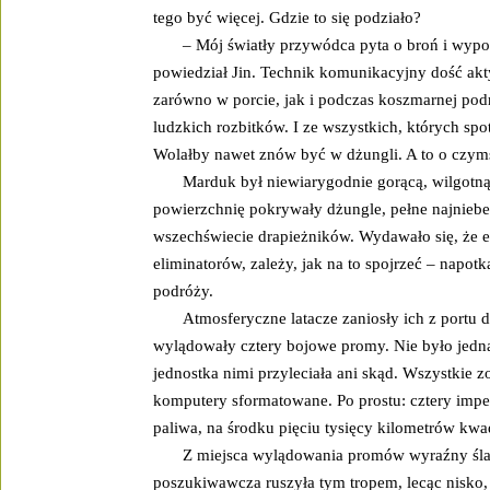
tego być więcej. Gdzie to się podziało?
– Mój światły przywódca pyta o broń i wypo
powiedział Jin. Technik komunikacyjny dość akt
zarówno w porcie, jak i podczas koszmarnej pod
ludzkich rozbitków. I ze wszystkich, których spot
Wolałby nawet znów być w dżungli. A to o czym
Marduk był niewiarygodnie gorącą, wilgotną i
powierzchnię pokrywały dżungle, pełne najnieb
wszechświecie drapieżników. Wydawało się, że 
eliminatorów, zależy, jak na to spojrzeć – napotk
podróży.
Atmosferyczne latacze zaniosły ich z portu 
wylądowały cztery bojowe promy. Nie było jedn
jednostka nimi przyleciała ani skąd. Wszystkie z
komputery sformatowane. Po prostu: cztery impe
paliwa, na środku pięciu tysięcy kilometrów kwa
Z miejsca wylądowania promów wyraźny ślad
poszukiwawcza ruszyła tym tropem, lecąc nisko, 