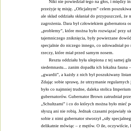
Nikt nie powiedział tego na głos, i między i
przeżyje tę misję. „Oficjalnym” celem poszukiwa
ale skład oddziału skłaniał do przypuszczeń, ż
zagrożenia. Dara był człowiekiem gubernatora o
„problemy”, które można było rozwiązać przy uż
tajemniczego zniknięcia, były powierzane dowód
specjalnie do niczego innego, co udowadniał po 
rzeczy, które miał przed samym nosem.
Reszta oddziału była ulepiona z tej samej gl
siedemnastu... zanim dopadła ich lokalna fauna 
„gwardii”, a każdy z nich był poszukiwany listam
Zdając sobie sprawę, że utrzymanie regularnych j
było co najmniej trudne, daleka stolica Imperium
gubernatorów. Gubernator Brown zatrudniał prz
„Schultzami” i co do których można było mieć p
słyszą ani nie robią. Jednak czasami pojawiały 
sobie z nimi gubernator stworzył „siły specjalne
delikatnie mówiąc – z mętów. O ile, oczywiście, 