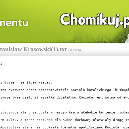
isław Krasowski(1).txt
(
119 KB
)
i

i duszę  nie żšdam więcej.

ęsto cytowane przez przedstawicieli Kocioła katolickiego, biskupó
czywie twierdził, iż wszelka działalnoć Kocioła jest wolna od akc
litycznoci kleru zapuciła w naszym kraju głębokie korzenie, zwłas
orm kultu, a także szacunek dla sukni duchowej ułatwiały drogę st
 Apostolska starannie podkrela formalnš apolitycznoć Kocioła: wia