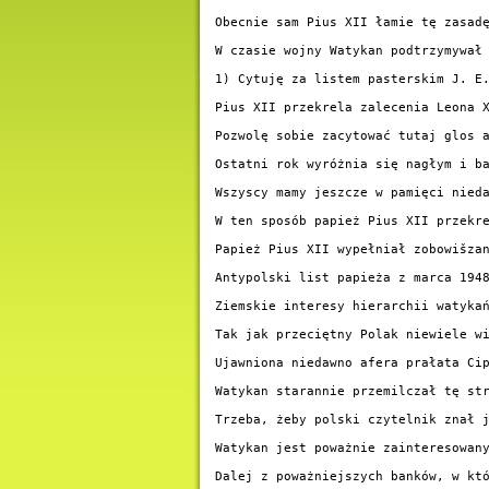
Obecnie sam Pius XII łamie tę zasadę
W czasie wojny Watykan podtrzymywał 
1) Cytuję za listem pasterskim J. E.
Pius XII przekrela zalecenia Leona X
Pozwolę sobie zacytować tutaj glos a
Ostatni rok wyróżnia się nagłym i b
Wszyscy mamy jeszcze w pamięci nied
W ten sposób papież Pius XII przekre
Papież Pius XII wypełniał zobowišza
Antypolski list papieża z marca 1948
Ziemskie interesy hierarchii watykań
Tak jak przeciętny Polak niewiele w
Ujawniona niedawno afera prałata Cip
Watykan starannie przemilczał tę st
Trzeba, żeby polski czytelnik znał j
Watykan jest poważnie zainteresowan
Dalej z poważniejszych banków, w kt