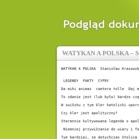
WATYKAN A POLSKA – Stan
WATYKAN A POLSKA  Stanisław Krasowsk
 LEGENDY  FAKTY  CYFRY

Da mihi animas  caetera tolle  Daj m
To zdanie jest (lub było) bardzo cz
W zwišzku z tym kler katolicki upor
Czy kler jest apolityczny?

Starannie kultywowana legenda o apo
 Niemniej przywišzanie do wiary i f
Tym bardziej, że dotychczas Stolica