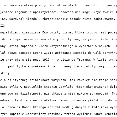
, odrzuca wszelkie pozory. Kociół katolicki przechodzi do jawnej
jeszcze legendę o apolitycznoci, chociaż nie mógł ukryć swoich s
 Ks. Kardynał Hlonda O chrzeciiańskie zasady życia państwowego.

II!

ngielskiego czasopisma Economist, pisma, które trudno jest podej
ardzo silnym rozszerzeniem strefy politycznej aktywnoci katolikó
awny udział papieża i kleru watykańskiego w wyborach włoskich. Ud
lał słowa papieża Leona XIII: Wcišganie Kocioła do walk partyjny
nie przyjęte w sierpniu 1917 r. w Licie do Trumana. W licie tym p
 r. jest tylko konsekwencjš raz obranej linii politycznej, linii
skiej

ie o politycznej działalnoci Watykanu, tak również nie zdaje sobi
pico tylko w niewielkim stopniu uchyliła ršbek ekonomicznej dzia
ronę swojej działalnoci, nie składa z niej nikomu sprawozdań. Tru
ednak i tę dziedzinę działalnoci monsignorów watykańskich, dopom
y w Banco di Roma, którego kapitał według danych z 1947 roku wyno
órych kapitale uczestniczy Watykan, trzeba wymienić Banco Venezia