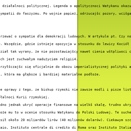
 działalnoci politycznej. Legenda o apolitycznoci Watykanu okazu
ympatii do faszyzmu. Po wojnie papież, odrzucajšc pozory, wcišga
rzewać o sympatie dla demokracji ludowych. W artykule pt. Czy no
w. Wszędzie, gdzie istnieje opozycja w stosunku do lewicy Kociół 
ział tak wyrany, że nie pozostawiajšcy nawet cienia wštpliwoci c
ch jest zuchwałym nadużyciem religii4.

rzyłšczajšc się oficjalnie do obozu imperialistycznej polityki a
, która ma głębsze i bardziej materialne podłoże.

e oprawy z tego, ze biskup rzymski nie zawsze modli i pisze list
łalnoci Kurii rzymskiej.

dno jednak ukryć operacje finansowe na wielkš skalę, trudno ukry
oże mu to w ocenie stosunku Watykanu do Polski Ludowej. Te suche
sił około 20 miliardów lirów (40 milionów dolarów). Ciekawym szc
aio, Instituto centrale di credito di Roma oraz Instituto Italia