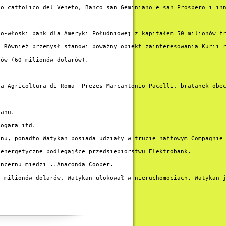
o cattolico del Veneto, Banco san Geminiano e san Prospero i inn
o-włoski bank dla Ameryki Południowej z kapitałem 50 milionów fr
 Również przemysł stanowi poważny obiekt zainteresowania Kurii r
ów (60 milionów dolarów).

a Agricoltura di Roma  Prezes Marcantonio Pacelli, bratanek obec
anu.

ogara itd.

nu, ponadto Watykan posiada udziały w trucie naftowym Compagnie 
energetyczne podlegajšce przedsiębiorstwu Elektrobank.

ncernu miedzi ..Anaconda Cooper.

 milionów dolarów, Watykan ulokował w nieruchomociach. Watykan j