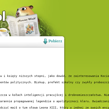
Pobierz
w i księży niższych stopni, jako dowód, że zainteresowania Kocio
entów politycznych. Biskup, prefekt szkolny czy zwykły proboszcz
zcza w kołach inteligencji pracujšcej i drobnomieszczaństwa. Nie
arannie propagowanej legendzie o apolitycznoci kleru. Owiadczani
dczyć majš o tym słowa Leona XIII, który w jednej ze swoich ency