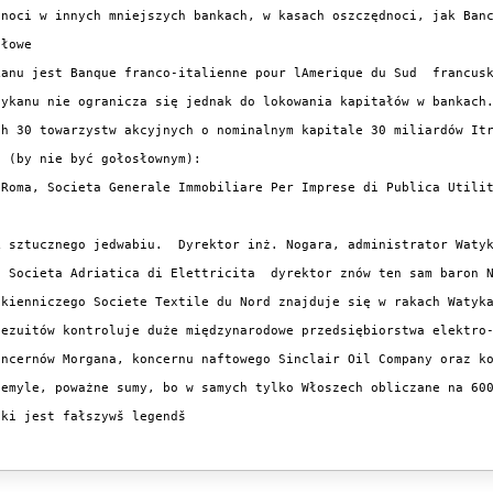
dnoci w innych mniejszych bankach, w kasach oszczędnoci, jak Banc
łowe

kanu jest Banque franco-italienne pour lAmerique du Sud  francusk
tykanu nie ogranicza się jednak do lokowania kapitałów w bankach.
h 30 towarzystw akcyjnych o nominalnym kapitale 30 miliardów Itr
 (by nie być gołosłownym):

Roma, Societa Generale Immobiliare Per Imprese di Publica Utilit
 sztucznego jedwabiu.  Dyrektor inż. Nogara, administrator Watyk
 Societa Adriatica di Elettricita  dyrektor znów ten sam baron N
ókienniczego Societe Textile du Nord znajduje się w rakach Watyka
ezuitów kontroluje duże międzynarodowe przedsiębiorstwa elektro-
ncernów Morgana, koncernu naftowego Sinclair Oil Company oraz ko
zemyle, poważne sumy, bo w samych tylko Włoszech obliczane na 600
ki jest fałszywš legendš
